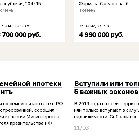
еспублики, 204к15
Фармана Салманова, 6
юмень
Тюмень
1.90 м
, 10/23 эт.
35.30 м
, 9/16 эт.
2
2
 700 000 руб.
4 990 000 руб.
семейной ипотеки
Вступили или тол
рить
5 важных законов
я по семейной ипотеке в РФ
В 2019 года на всей террит
остребованной, сообщил
или только вступают в силу 
ия коллегии Министерства
недвижимости. Собрали все 
теля правительства РФ
11/03