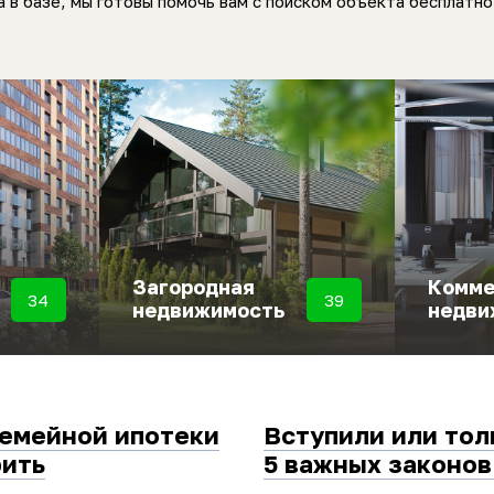
 в базе, мы готовы помочь вам с поиском объекта бесплатно
Загородная
Комме
34
39
недвижимость
недви
семейной ипотеки
Вступили или тол
рить
5 важных законов