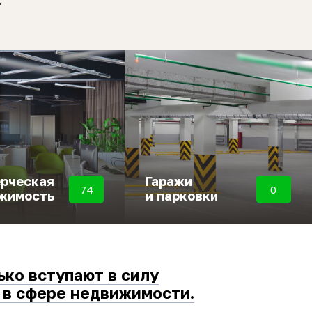
.
рческая
Гаражи
74
0
жимость
и парковки
ько вступают в силу
 в сфере недвижимости.