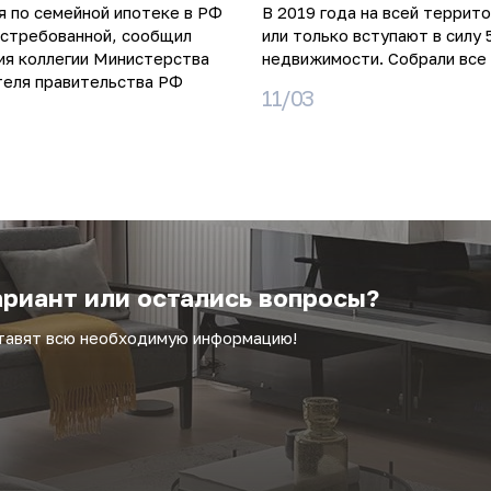
я по семейной ипотеке в РФ
В 2019 года на всей террит
остребованной, сообщил
или только вступают в силу 
ия коллегии Министерства
недвижимости. Собрали все 
теля правительства РФ
11/03
риант или остались вопросы?
ставят всю необходимую информацию!